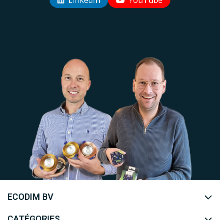
LinkedIn
YouTube
Uw EcoDim team
ECODIM BV
YOUTUBE
LINKEDIN
CATÉGORIES