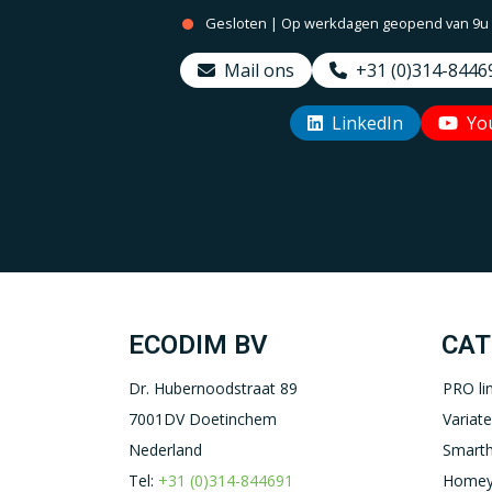
Gesloten | Op werkdagen geopend van 9u to
Mail ons
+31 (0)314-8446
LinkedIn
Yo
ECODIM BV
CAT
Dr. Hubernoodstraat 89
PRO li
7001DV Doetinchem
Variat
Nederland
Smart
Tel:
+31 (0)314-844691
Homey