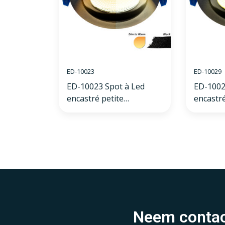
ED-10023
ED-10029
ED-10023 Spot à Led
ED-1002
encastré petite
encastré
profondeur IP54 dim to
profond
warm, rond, noir, 75mm
chaud, 
Neem contac