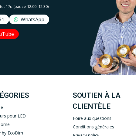
t 17u (pauze 12:00–12:30)
91
WhatsApp
uTube
Uw EcoDim team
YOUTUBE
LINKEDIN
ÉGORIES
SOUTIEN À LA
CLIENTÈLE
ne
eurs pour LED
Foire aux questions
home
Conditions générales
 by EcoDim
Privacy policy