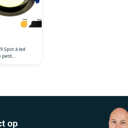
9 Spot à led
 petit
eur IP54 blanc
rond, noir, 75mm
t op