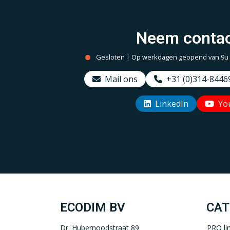
Neem contac
Gesloten | Op werkdagen geopend van 9u to
Mail ons
+31 (0)314-8446
LinkedIn
Yo
ECODIM BV
CAT
Dr. Hubernoodstraat 89
PRO li