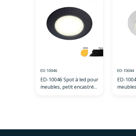
ED-10046
ED-10044
ED-10046 Spot à led pour
ED-1004
meubles, petit encastré
meubles,
IP54 blanc chaud, rond,
IP54 bla
noir, 55mm
blanc, 