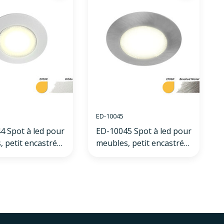
ED-10045
4 Spot à led pour
ED-10045 Spot à led pour
 petit encastré
meubles, petit encastré
nc chaud, rond,
IP54 blanc chaud, rond,
55mm
nickel brossé, 55mm