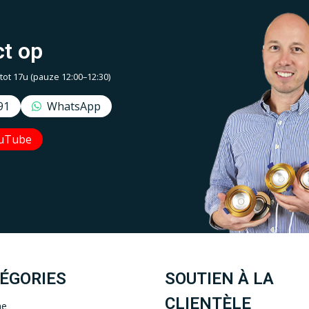
t op
t 17u (pauze 12:00–12:30)
91
WhatsApp
uTube
Uw EcoDim team
YOUTUBE
LINKEDIN
ÉGORIES
SOUTIEN À LA
CLIENTÈLE
ne