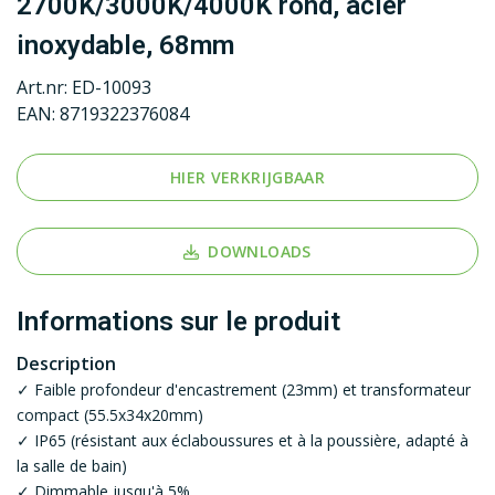
2700K/3000K/4000K rond, acier
inoxydable, 68mm
Art.nr:
ED-10093
EAN:
8719322376084
HIER VERKRIJGBAAR
DOWNLOADS
Informations sur le produit
Description
✓ Faible profondeur d'encastrement (23mm) et transformateur
compact (55.5x34x20mm)
✓ IP65 (résistant aux éclaboussures et à la poussière, adapté à
la salle de bain)
✓ Dimmable jusqu'à 5%