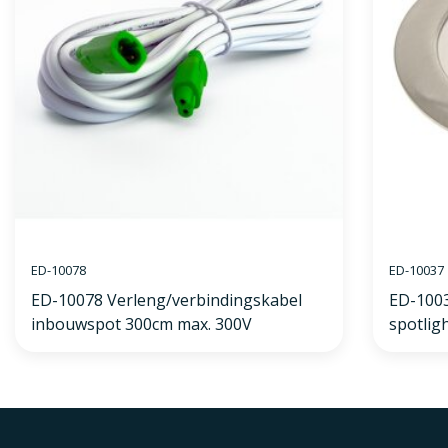
ED-10078
ED-10037
ED-10078 Verleng/verbindingskabel
ED-100
inbouwspot 300cm max. 300V
spotlig