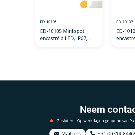
ED-10105
ED-10107
ED-10105 Mini spot
ED-1010
encastré à LED, IP67,
encastré
blanc chaud, rond, blanc,
blanc ch
28mm
anthrac
Neem contac
Gesloten | Op werkdagen geopend van 9u to
Mail ons
+31 (0)314-8446