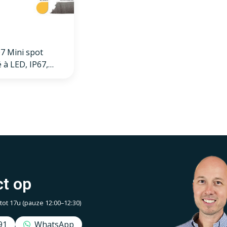
7 Mini spot
 à LED, IP67,
aud, rond,
ite, 28mm
t op
t 17u (pauze 12:00–12:30)
91
WhatsApp