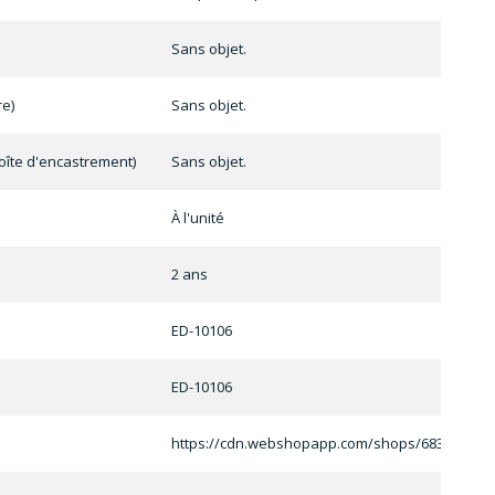
Sans objet.
e)
Sans objet.
oîte d'encastrement)
Sans objet.
À l'unité
2 ans
ED-10106
ED-10106
https://cdn.webshopapp.com/shops/68389/files