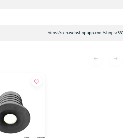
https://cdn.webshopapp.com/shops/68389/files/