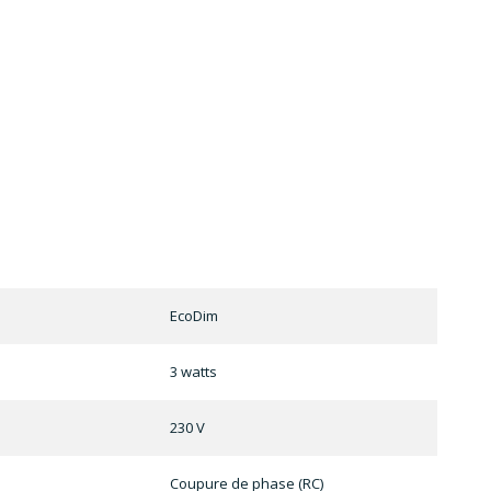
EcoDim
3 watts
230 V
Coupure de phase (RC)