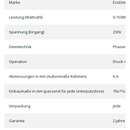
Marke
EcoDim
Leistung (Wattzahl)
0-150W L
Spannung (Eingang)
230V
Dimmtechnik
Phasenab
Operation
Druck-/S
Abmessungen in mm (Außenmaße Rahmen)
K.A.
Einbaumaße in mm (passend für jede Unterputzdose)
70x71x23,
Verpackung
Jede
Garantie
2 Jahre