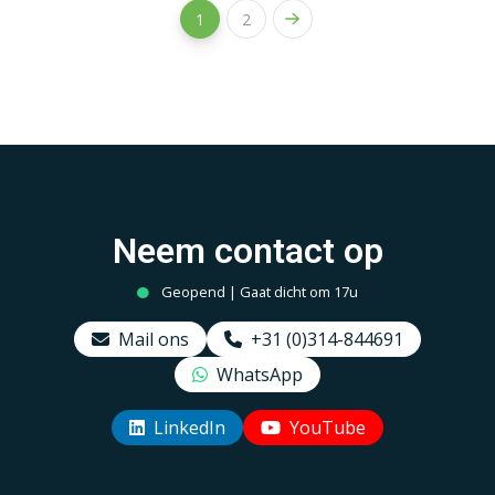
1
2
Neem contact op
Geopend | Gaat dicht om 17u
Mail ons
+31 (0)314-844691
WhatsApp
LinkedIn
YouTube