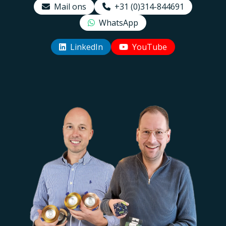
Mail ons
+31 (0)314-844691
WhatsApp
LinkedIn
YouTube
Uw EcoDim team