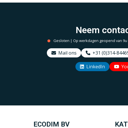
Neem contac
Gesloten | Op werkdagen geopend van 9u to
Mail ons
+31 (0)314-8446
LinkedIn
Yo
ECODIM BV
KAT