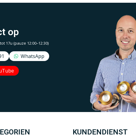
t op
t 17u (pauze 12:00–12:30)
91
WhatsApp
uTube
Uw EcoDim team
YOUTUBE
LINKEDIN
EGORIEN
KUNDENDIENST