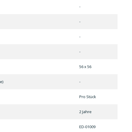
-
-
-
-
56 x 56
e)
-
Pro Stück
2 Jahre
ED-01009