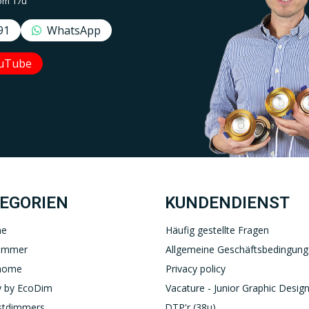
om 17u
91
WhatsApp
uTube
Uw EcoDim team
YOUTUBE
LINKEDIN
EGORIEN
KUNDENDIENST
ne
Häufig gestellte Fragen
immer
Allgemeine Geschäftsbedingun
home
Privacy policy
 by EcoDim
Vacature - Junior Graphic Design
stdimmers
DTP'r (38u)