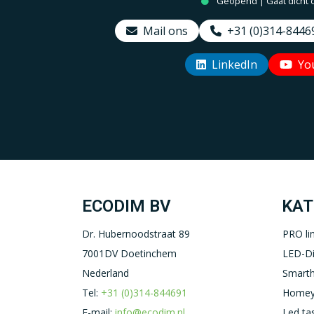
Geopend | Gaat dicht 
Mail ons
+31 (0)314-8446
LinkedIn
Yo
ECODIM BV
KAT
Dr. Hubernoodstraat 89
PRO li
7001DV Doetinchem
LED-D
Nederland
Smart
Tel:
+31 (0)314-844691
Homey
E-mail:
info@ecodim.nl
Led ta