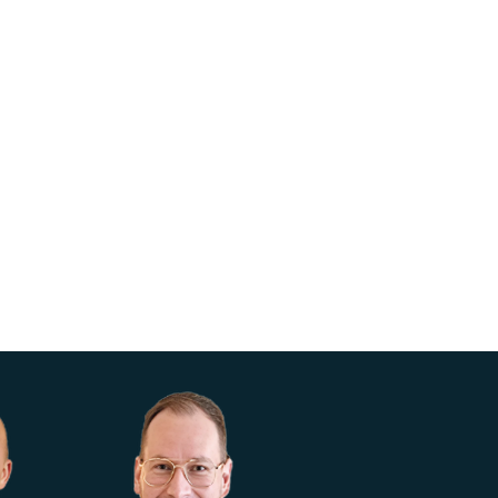
ED-10013
ED-10014
ED-10013 Funkschalter
ED-10014 Funkschalter
Zigbee 2 Gruppen
Zigbee 4 Gruppen weiß
schwarz