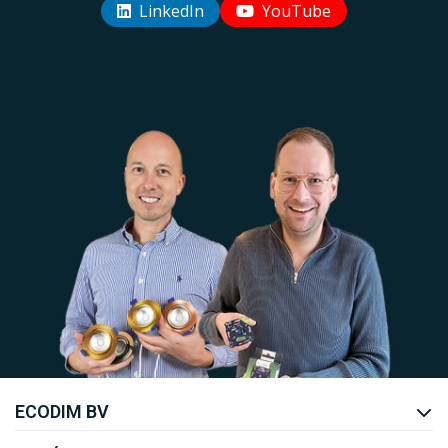
LinkedIn
YouTube
Uw EcoDim team
ECODIM BV
YOUTUBE
LINKEDIN