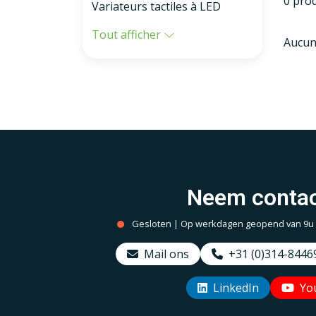
0 pro
Variateurs tactiles à LED
Tout afficher
Aucun
Neem contac
Gesloten | Op werkdagen geopend van 9u to
Mail ons
+31 (0)314-8446
LinkedIn
Yo