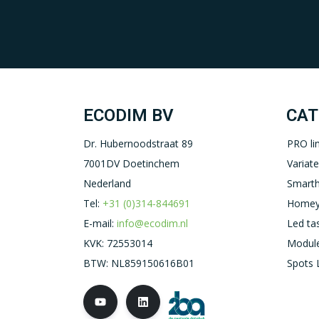
ECODIM BV
CAT
Dr. Hubernoodstraat 89
PRO li
7001DV Doetinchem
Variat
Nederland
Smart
Tel:
+31 (0)314-844691
Homey
E-mail:
info@ecodim.nl
Led ta
KVK: 72553014
Module
BTW: NL859150616B01
Spots 