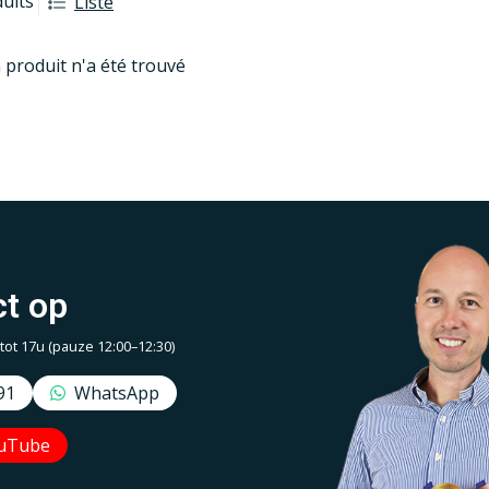
duits
Liste
 produit n'a été trouvé
t op
t 17u (pauze 12:00–12:30)
91
WhatsApp
uTube