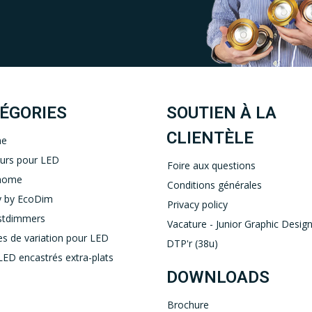
Uw EcoDim team
YOUTUBE
LINKEDIN
ÉGORIES
SOUTIEN À LA
CLIENTÈLE
ne
eurs pour LED
Foire aux questions
home
Conditions générales
 by EcoDim
Privacy policy
stdimmers
Vacature - Junior Graphic Design
s de variation pour LED
DTP'r (38u)
LED encastrés extra-plats
DOWNLOADS
Brochure