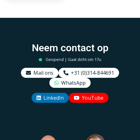
G125, Smokey 2000K-
4000K
Neem contact op
Geopend | Gaat dicht om 17u
Mail ons
+31 (0)314-844691
WhatsApp
LinkedIn
YouTube