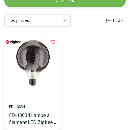
FILTER
Liste
ED-10034
ED-10034 Lampe à
filament LED Zigbee
dimmable E27, globe