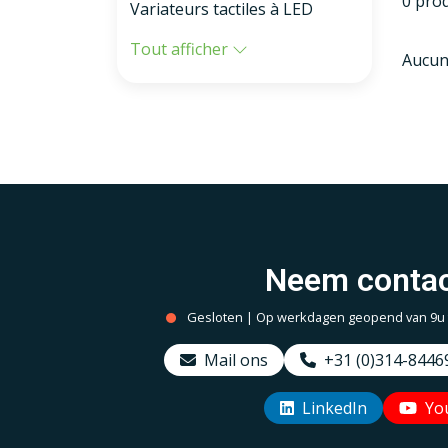
0 pro
Variateurs tactiles à LED
Tout afficher
Aucun
Neem contac
Gesloten | Op werkdagen geopend van 9u to
Mail ons
+31 (0)314-8446
LinkedIn
Yo