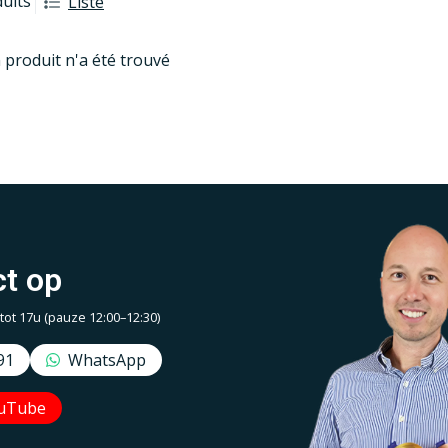
duits
Liste
 produit n'a été trouvé
t op
t 17u (pauze 12:00–12:30)
91
WhatsApp
uTube