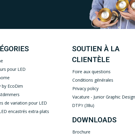
Uw EcoDim team
YOUTUBE
LINKEDIN
ÉGORIES
SOUTIEN À LA
CLIENTÈLE
ne
eurs pour LED
Foire aux questions
home
Conditions générales
 by EcoDim
Privacy policy
stdimmers
Vacature - Junior Graphic Design
s de variation pour LED
DTP'r (38u)
LED encastrés extra-plats
DOWNLOADS
Brochure