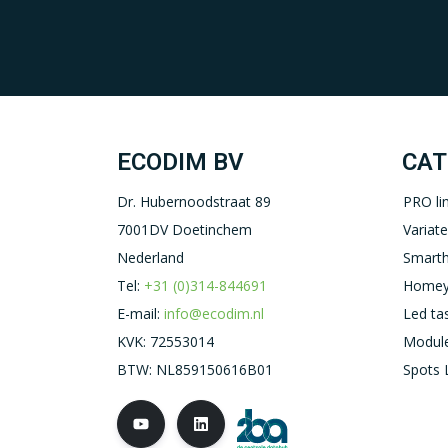
ECODIM BV
CAT
Dr. Hubernoodstraat 89
PRO li
7001DV Doetinchem
Variat
Nederland
Smart
Tel:
+31 (0)314-844691
Homey
E-mail:
info@ecodim.nl
Led ta
KVK: 72553014
Module
BTW: NL859150616B01
Spots 