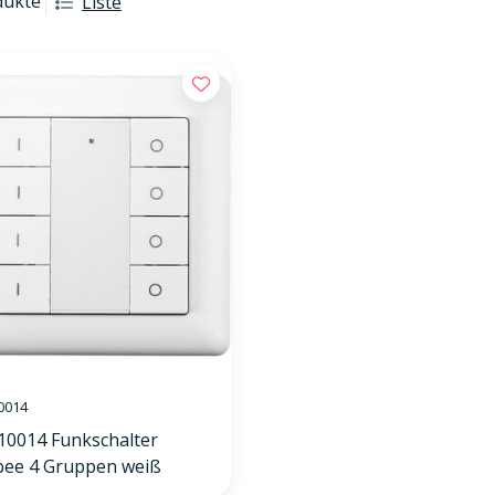
dukte
Liste
0014
10014 Funkschalter
bee 4 Gruppen weiß