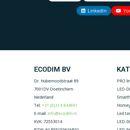
LinkedIn
Yo
ECODIM BV
KAT
Dr. Hubernoodstraat 89
PRO li
7001DV Doetinchem
LED-D
Nederland
Smart
Tel:
+31 (0)314-844691
Homey
E-mail:
info@ecodim.nl
Led ta
KVK: 72553014
LED-D
BTW: NL859150616B01
LED-Ei