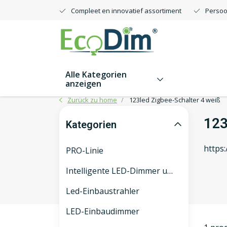
Compleet en innovatief assortiment
Persoo
Alle Kategorien
anzeigen
Zurück zu home
123led Zigbee-Schalter 4 weiß
123
Kategorien
https
PRO-Linie
Intelligente LED-Dimmer und -Schalter
Led-Einbaustrahler
LED-Einbaudimmer