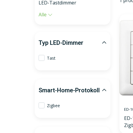
1 pro
LED-Tastdimmer
Alle
Typ LED-Dimmer
Tast
Smart-Home-Protokoll
Zigbee
ED-1
ED-
Zig