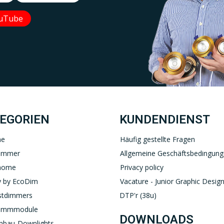
uTube
Uw EcoDim team
YOUTUBE
LINKEDIN
EGORIEN
KUNDENDIENST
ne
Häufig gestellte Fragen
immer
Allgemeine Geschäftsbedingun
home
Privacy policy
 by EcoDim
Vacature - Junior Graphic Design
stdimmers
DTP'r (38u)
immmodule
DOWNLOADS
nbau-Downlights