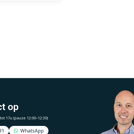
t op
t 17u (pauze 12:00–12:30)
91
WhatsApp