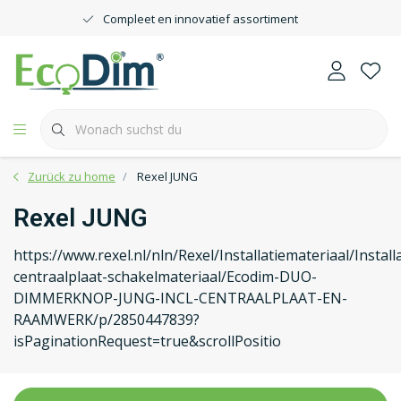
Compleet en innovatief assortiment
Zurück zu home
Rexel JUNG
Rexel JUNG
https://www.rexel.nl/nln/Rexel/Installatiemateriaal/Insta
centraalplaat-schakelmateriaal/Ecodim-DUO-
DIMMERKNOP-JUNG-INCL-CENTRAALPLAAT-EN-
RAAMWERK/p/2850447839?
isPaginationRequest=true&scrollPositio