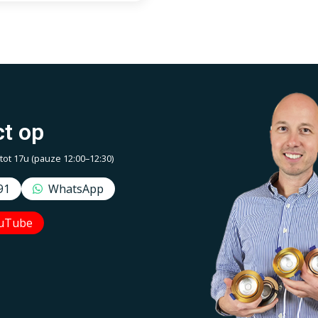
tralplatte und Rahmen
t op
t 17u (pauze 12:00–12:30)
91
WhatsApp
uTube
Uw EcoDim team