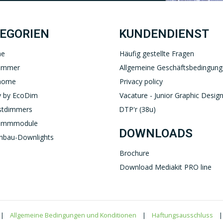
YOUTUBE
LINKEDIN
EGORIEN
KUNDENDIENST
ne
Häufig gestellte Fragen
immer
Allgemeine Geschäftsbedingun
home
Privacy policy
 by EcoDim
Vacature - Junior Graphic Design
stdimmers
DTP'r (38u)
immmodule
DOWNLOADS
nbau-Downlights
Brochure
Download Mediakit PRO line
|
Allgemeine Bedingungen und Konditionen
|
Haftungsausschluss
|