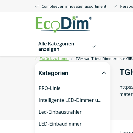
Compleet en innovatief assortiment
Persoo
Alle Kategorien
anzeigen
Zurück zu home
TGH van Triest Dimmertaste GIR
TGH
Kategorien
https
PRO-Linie
mater
Intelligente LED-Dimmer und -Schalter
Led-Einbaustrahler
LED-Einbaudimmer