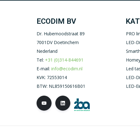
ECODIM BV
KAT
Dr. Hubernoodstraat 89
PRO li
7001DV Doetinchem
LED-D
Nederland
Smart
Tel:
+31 (0)314-844691
Homey
E-mail:
info@ecodim.nl
Led ta
KVK: 72553014
LED-D
BTW: NL859150616B01
LED-Ei