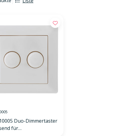
dukte
Liste
0005
10005 Duo-Dimmertaster
send für
A/JUNG/Merten inkl.