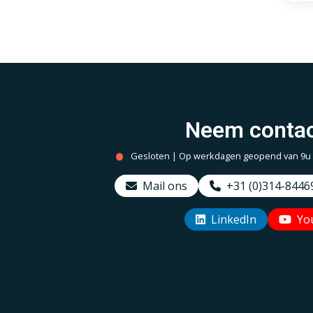
Zen
Neem contac
Gesloten | Op werkdagen geopend van 9u to
Mail ons
+31 (0)314-8446
LinkedIn
Yo