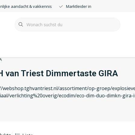
nlijke aandacht & vakkennis
Marktleider in smartdimmers
A
 van Triest Dimmertaste GIRA
://webshop.tghvantriest.nl/assortiment/op-groep/explosieve
iaal/verlichting%20overig/ecodim/eco-dim-duo-dimkn-gira-i