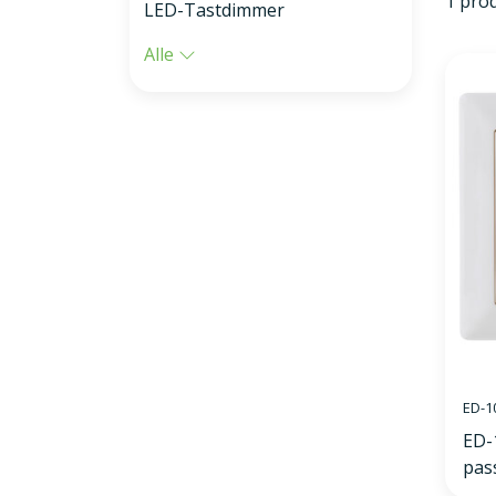
1 pro
LED-Tastdimmer
Alle
ED-1
ED-
pas
GIR