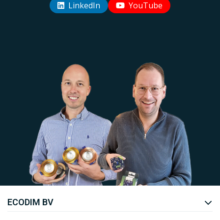
LinkedIn
YouTube
Uw EcoDim team
ECODIM BV
YOUTUBE
LINKEDIN