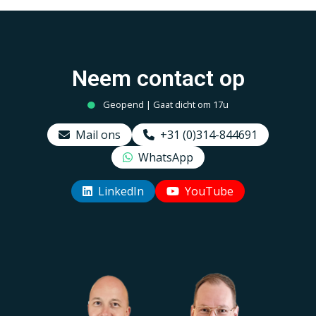
Zentralplatte und
Rahmen
Neem contact op
Geopend | Gaat dicht om 17u
Mail ons
+31 (0)314-844691
WhatsApp
LinkedIn
YouTube