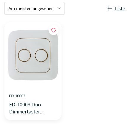
Liste
ED-10003
ED-10003 Duo-
Dimmertaster
passend für Busch-
Jaeger Reflex SI inkl.