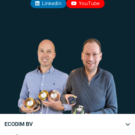
LinkedIn
YouTube
Uw EcoDim team
ECODIM BV
YOUTUBE
LINKEDIN