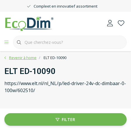
Compleet en innovatief assortiment
Revenir à home
ELT ED-10090
ELT ED-10090
https://www.elt.nl/nl_NL/p/led-driver-24v-dc-dimbaar-0-
100w/602510/
FILTER