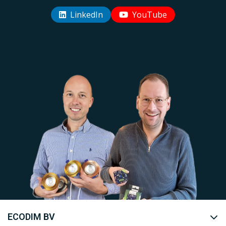
LinkedIn
YouTube
Uw EcoDim team
ECODIM BV
YOUTUBE
LINKEDIN