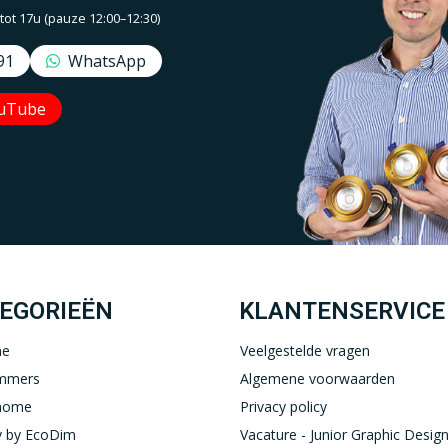
t 17u (pauze 12:00–12:30)
91
WhatsApp
uTube
Uw EcoDim team
YOUTUBE
LINKEDIN
EGORIEËN
KLANTENSERVICE
ne
Veelgestelde vragen
immers
Algemene voorwaarden
home
Privacy policy
 by EcoDim
Vacature - Junior Graphic Design