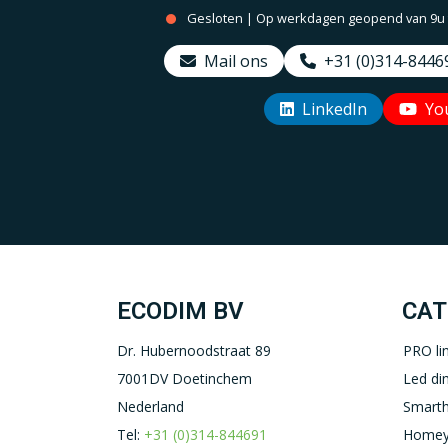
Gesloten | Op werkdagen geopend van 9u to
Mail ons
+31 (0)314-8446
LinkedIn
Yo
ECODIM BV
CAT
Dr. Hubernoodstraat 89
PRO li
7001DV Doetinchem
Led d
Nederland
Smart
Tel:
+31 (0)314-844691
Homey