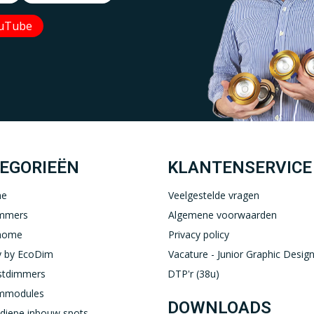
uTube
Uw EcoDim team
YOUTUBE
LINKEDIN
EGORIEËN
KLANTENSERVICE
ne
Veelgestelde vragen
immers
Algemene voorwaarden
home
Privacy policy
 by EcoDim
Vacature - Junior Graphic Design
stdimmers
DTP'r (38u)
immodules
DOWNLOADS
diepe inbouw spots