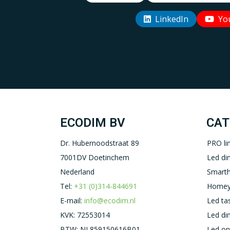
LinkedIn
Yo
ECODIM BV
CAT
Dr. Hubernoodstraat 89
PRO li
7001DV Doetinchem
Led d
Nederland
Smart
Tel:
+31 (0)314-844691
Homey
E-mail:
info@ecodim.nl
Led ta
KVK: 72553014
Led d
BTW: NL859150616B01
Led on