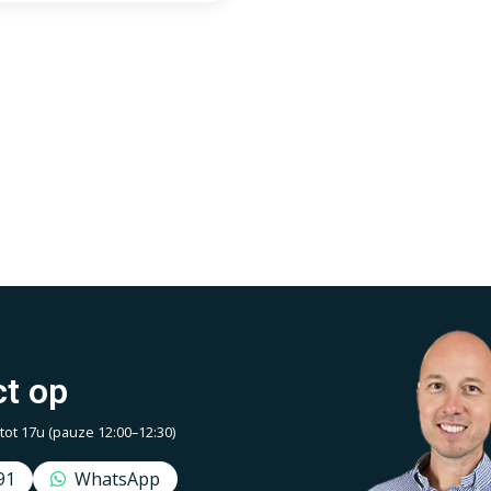
t op
t 17u (pauze 12:00–12:30)
91
WhatsApp