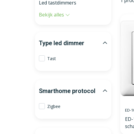
1 pro
Led tastdimmers
Bekijk alles
Type led dimmer
Tast
Smarthome protocol
Zigbee
ED-1
ED-
sch
wit