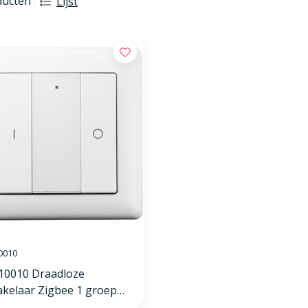
ducten
Lijst
0010
10010 Draadloze
akelaar Zigbee 1 groep