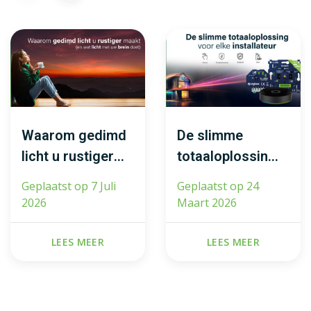
Waarom gedimd
De slimme
licht u rustiger
totaaloplossing
maakt (en wat
voor elke
Geplaatst op
7 Juli
Geplaatst op
24
licht met uw
installateur
2026
Maart 2026
brein doet)
LEES MEER
LEES MEER