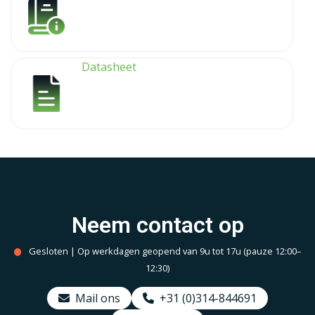
Datasheet
Neem contact op
Gesloten | Op werkdagen geopend van 9u tot 17u (pauze 12:00–
12:30)
Mail ons
+31 (0)314-844691