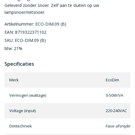
Geleverd zonder snoer. Zelf aan te sluiten op uw
lampsnoer/netsnoer.
Artikelnummer: ECO-DIM.09 (B)
EAN: 8719322371102
SKU: ECO-DIM.09 (B)
btw: 21%
Specificaties
Merk
EcoDim
Vermogen (wattage)
0-50W/VA
Voltage (input)
220-240VAC
Dimtechniek
Fase afsnijding 