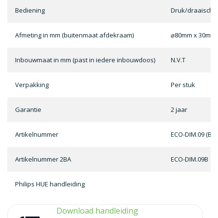
Bediening
Druk/draaischa
Afmeting in mm (buitenmaat afdekraam)
⌀80mm x 30mm
Inbouwmaat in mm (past in iedere inbouwdoos)
N.V.T
Verpakking
Per stuk
Garantie
2 jaar
Artikelnummer
ECO-DIM.09 (B)
Artikelnummer 2BA
ECO-DIM.09B
Philips HUE handleiding
Download handleiding