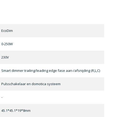
EcoDim
0-250W
230V
Smart dimmer trailing/leading edge fase aan-/afsnijding (R,L,C)
Pulsschakelaar en domotica systeem
-
45.1*45.1*19*8mm