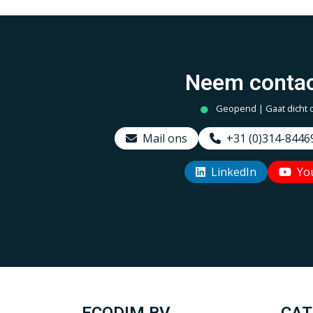
Neem contac
Geopend | Gaat dicht 
Mail ons
+31 (0)314-8446
LinkedIn
Yo