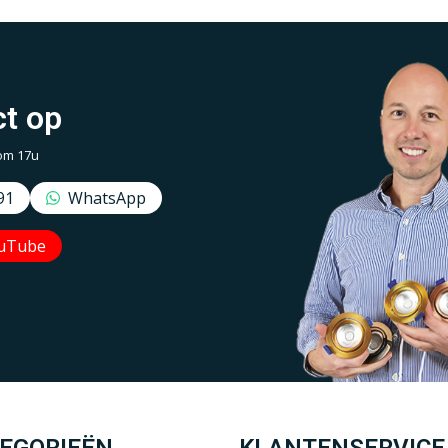
t op
om 17u
91
WhatsApp
uTube
Uw EcoDim team
YOUTUBE
LINKEDIN