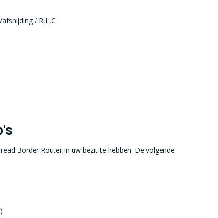
afsnijding / R,L,C
s
's
read Border Router in uw bezit te hebben. De volgende
)