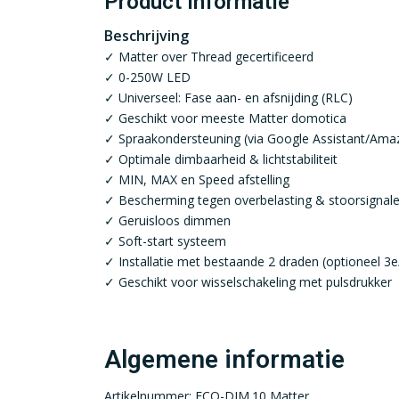
Product informatie
Beschrijving
✓ Matter over Thread gecertificeerd
✓ 0-250W LED
✓ Universeel: Fase aan- en afsnijding (RLC)
✓ Geschikt voor meeste Matter domotica
✓ Spraakondersteuning (via Google Assistant/Ama
✓ Optimale dimbaarheid & lichtstabiliteit
✓ MIN, MAX en Speed afstelling
✓ Bescherming tegen overbelasting & stoorsignal
✓ Geruisloos dimmen
✓ Soft-start systeem
✓ Installatie met bestaande 2 draden (optioneel 3e
✓ Geschikt voor wisselschakeling met pulsdrukker
Algemene informatie
Artikelnummer: ECO-DIM.10 Matter