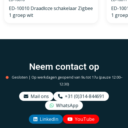
ED-10010 Draadloze schakelaar Zigbee
ED-1001
1 groep wit
1 groep
Neem contact op
Gesloten | Op werkdagen geopend van 9u tot 17u (pauze 12:00–
12:30)
Mail ons
+31 (0)314-844691
WhatsApp
LinkedIn
YouTube