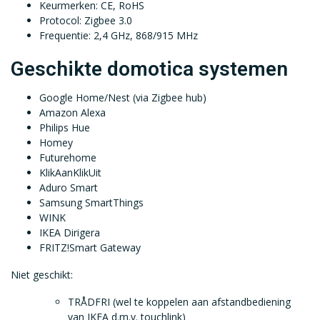
Keurmerken: CE, RoHS
Protocol: Zigbee 3.0
Frequentie: 2,4 GHz, 868/915 MHz
Geschikte domotica systemen
Google Home/Nest (via Zigbee hub)
Amazon Alexa
Philips Hue
Homey
Futurehome
KlikAanKlikUit
Aduro Smart
Samsung SmartThings
WINK
IKEA Dirigera
FRITZ!Smart Gateway
Niet geschikt:
TRÅDFRI (wel te koppelen aan afstandbediening
van IKEA d.m.v. touchlink)