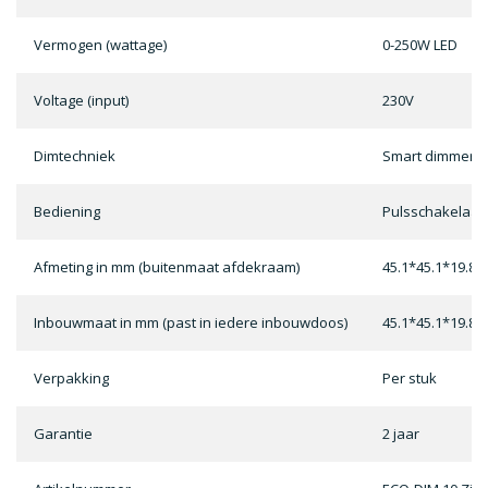
Vermogen (wattage)
0-250W LED
Voltage (input)
230V
Dimtechniek
Smart dimmer Tra
Bediening
Pulsschakelaar
Afmeting in mm (buitenmaat afdekraam)
45.1*45.1*19.8
Inbouwmaat in mm (past in iedere inbouwdoos)
45.1*45.1*19.8
Verpakking
Per stuk
Garantie
2 jaar