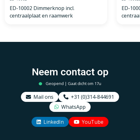
ED-10002 Dimmerknop incl.
ED-100
centraalplaat en raamwerk
centraa
Neem contact op
Geopend | Gaat dicht om 17u
Mail ons
+31 (0)314-844691
WhatsApp
LinkedIn
YouTube