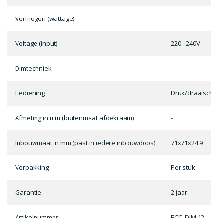
Vermogen (wattage)
-
Voltage (input)
220 - 240V
Dimtechniek
-
Bediening
Druk/draaischa
Afmeting in mm (buitenmaat afdekraam)
-
Inbouwmaat in mm (past in iedere inbouwdoos)
71x71x24.9
Verpakking
Per stuk
Garantie
2 jaar
Artikelnummer
ECO-DIM.12