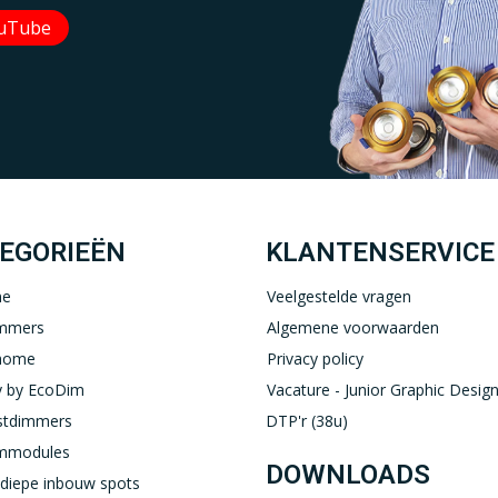
uTube
Uw EcoDim team
YOUTUBE
LINKEDIN
EGORIEËN
KLANTENSERVICE
ne
Veelgestelde vragen
immers
Algemene voorwaarden
home
Privacy policy
 by EcoDim
Vacature - Junior Graphic Design
stdimmers
DTP'r (38u)
immodules
DOWNLOADS
diepe inbouw spots