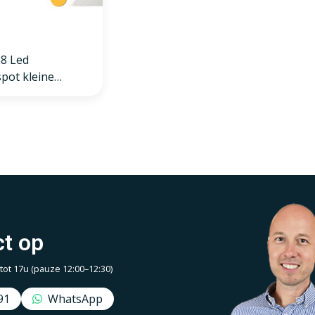
8 Led
pot kleine
iepte IP54 warm
d, wit, 75mm
t op
t 17u (pauze 12:00–12:30)
91
WhatsApp