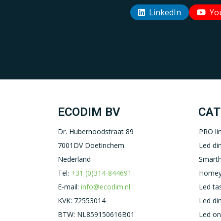
LinkedIn
Yo
ECODIM BV
CAT
Dr. Hubernoodstraat 89
PRO li
7001DV Doetinchem
Led d
Nederland
Smart
Tel:
+31 (0)314-844691
Homey
E-mail:
info@ecodim.nl
Led ta
KVK: 72553014
Led d
BTW: NL859150616B01
Led on