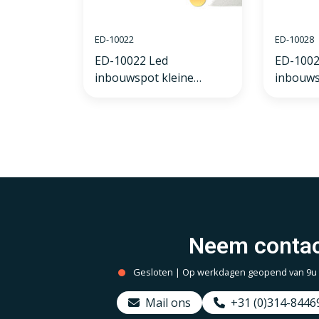
ED-10022
ED-10028
ED-10022 Led
ED-1002
inbouwspot kleine
inbouws
inbouwdiepte IP54 dim to
inbouwd
warm, rond, wit, 75mm
wit, ron
Neem contac
Gesloten | Op werkdagen geopend van 9u to
Mail ons
+31 (0)314-8446